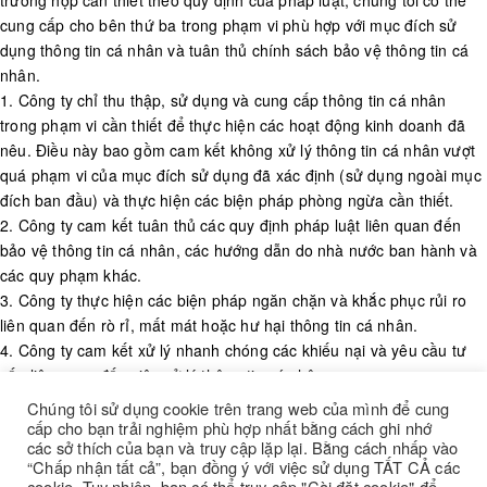
trường hợp cần thiết theo quy định của pháp luật, chúng tôi có thể
cung cấp cho bên thứ ba trong phạm vi phù hợp với mục đích sử
dụng thông tin cá nhân và tuân thủ chính sách bảo vệ thông tin cá
nhân.
1. Công ty chỉ thu thập, sử dụng và cung cấp thông tin cá nhân
trong phạm vi cần thiết để thực hiện các hoạt động kinh doanh đã
nêu. Điều này bao gồm cam kết không xử lý thông tin cá nhân vượt
quá phạm vi của mục đích sử dụng đã xác định (sử dụng ngoài mục
đích ban đầu) và thực hiện các biện pháp phòng ngừa cần thiết.
2. Công ty cam kết tuân thủ các quy định pháp luật liên quan đến
bảo vệ thông tin cá nhân, các hướng dẫn do nhà nước ban hành và
các quy phạm khác.
3. Công ty thực hiện các biện pháp ngăn chặn và khắc phục rủi ro
liên quan đến rò rỉ, mất mát hoặc hư hại thông tin cá nhân.
4. Công ty cam kết xử lý nhanh chóng các khiếu nại và yêu cầu tư
vấn liên quan đến việc xử lý thông tin cá nhân.
5. Công ty luôn nỗ lực cải thiện liên tục hệ thống quản lý bảo vệ
Chúng tôi sử dụng cookie trên trang web của mình để cung
thông tin cá nhân nhằm nâng cao tính bảo mật và an toàn.
cấp cho bạn trải nghiệm phù hợp nhất bằng cách ghi nhớ
các sở thích của bạn và truy cập lặp lại. Bằng cách nhấp vào
“Chấp nhận tất cả”, bạn đồng ý với việc sử dụng TẤT CẢ các
cookie. Tuy nhiên, bạn có thể truy cập "Cài đặt cookie" để