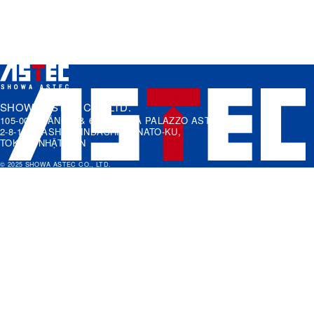
Công ty thành viên
EXPRESS 21 PTE LTD.
History
Lịch sử phát triển
SHOWA ASTEC CO., LTD.
105-0021 TẦNG 5 & 6, TÒA NHÀ PALAZZO ASTEC,
2-8-1 HIGASHI-SHINBASHI, MINATO-KU,
TOKYO, NHẬT BẢN
© 2025 SHOWA ASTEC CO., LTD.