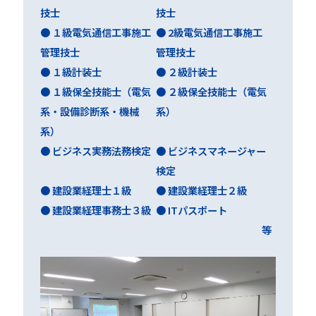
技士
技士
● １級電気通信工事施工
● 2級電気通信工事施工
管理技士
管理技士
● １級計装士
● ２級計装士
● １級保全技能士（電気
● ２級保全技能士（電気
系・設備診断系・機械
系）
系）
● ビジネス実務法務検定
● ビジネスマネージャー
検定
● 建設業経理士１級
● 建設業経理士２級
● 建設業経理事務士３級
● ITパスポート
等