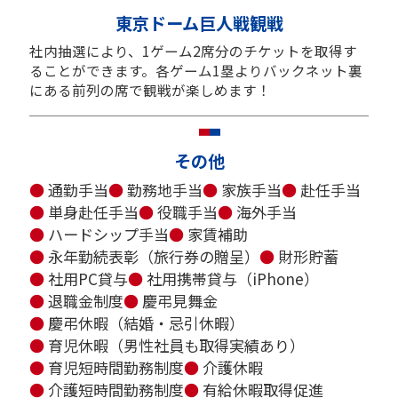
東京ドーム巨人戦観戦
社内抽選により、1ゲーム2席分のチケットを取得す
ることができます。各ゲーム1塁よりバックネット裏
にある前列の席で観戦が楽しめます！
その他
●
通勤手当
●
勤務地手当
●
家族手当
●
赴任手当
●
単身赴任手当
●
役職手当
●
海外手当
●
ハードシップ手当
●
家賃補助
●
永年勤続表彰（旅行券の贈呈）
●
財形貯蓄
●
社用PC貸与
●
社用携帯貸与（iPhone）
●
退職金制度
●
慶弔見舞金
●
慶弔休暇（結婚・忌引休暇）
●
育児休暇（男性社員も取得実績あり）
●
育児短時間勤務制度
●
介護休暇
●
介護短時間勤務制度
●
有給休暇取得促進