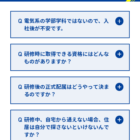
電気系の学部学科ではないので、入
社後が不安です。
入社1年目は研修期間となっており、千葉
県の椎の森センターにて電気の基礎か
研修時に取得できる資格にはどんな
ら、工事の流れまでを学ぶことができる
ものがありますか？
ので、問題はありません。当社には電気
系以外にも機械系・化学系・情報系・文
入社1年目では、第一種電気工事士、第二
系等の出身者が多数活躍しております。
種電気工事士、危険物取扱乙種4類等の国
研修後の正式配属はどうやって決ま
家資格の講習を行っており、資格取得を
るのですか？
目指して頂きます。その他、アーク溶接
や玉掛け等の技能講習など10種類以上の
入社1年目の集合研修中とOJT研修中に、
資格を研修時に取得できます。
各部署の上長と面談をしてもらいます。
研修中、自宅から通えない場合、住
その際に希望を言ってもらい、その希望
居は自分で探さないといけないんで
と適性を鑑みて正式配属先が決定しま
すか？