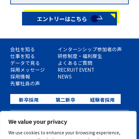
す。
入社後はJR内房線の袖ケ浦駅又は長浦駅
付近の住居を手配致します。その部屋で
エントリーはこちら
の費用は水道光熱費のみ自己負担となり
ます。OJT研修により住居が変わる場合
も、会社にて住居を手配をしますので、
負担は上記と同じです。入社後は「家具
会社を知る
インターンシップ参加者の声
仕事を知る
研修制度・福利厚生
家家電付き」の物件に、ご入居頂きま
データで見る
よくあるご質問
す。
採用メッセージ
RECRUIT EVENT
採用情報
NEWS
先輩社員の声
新卒採用
第二新卒
経験者採用
プライバシーポリシー
We value your privacy
We use cookies to enhance your browsing experience,